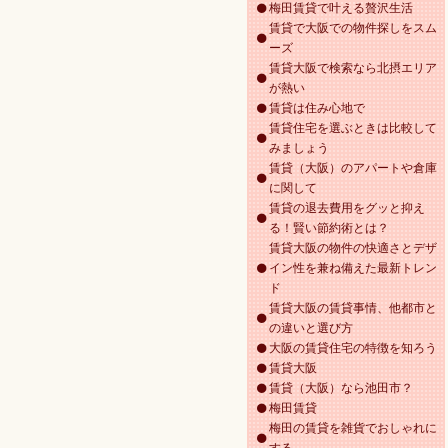
梅田賃貸で叶える贅沢生活
賃貸で大阪での物件探しをスム
ーズ
賃貸大阪で検索なら北摂エリア
が熱い
賃貸は住み心地で
賃貸住宅を選ぶときは比較して
みましょう
賃貸（大阪）のアパートや倉庫
に関して
賃貸の退去費用をグッと抑え
る！賢い節約術とは？
賃貸大阪の物件の快適さとデザ
イン性を兼ね備えた最新トレン
ド
賃貸大阪の賃貸事情、他都市と
の違いと選び方
大阪の賃貸住宅の特徴を知ろう
賃貸大阪
賃貸（大阪）なら池田市？
梅田賃貸
梅田の賃貸を雑貨でおしゃれに