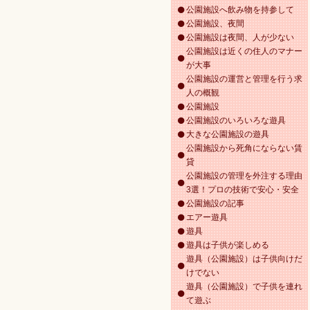
公園施設へ飲み物を持参して
公園施設、夜間
公園施設は夜間、人が少ない
公園施設は近くの住人のマナー
が大事
公園施設の運営と管理を行う求
人の概観
公園施設
公園施設のいろいろな遊具
大きな公園施設の遊具
公園施設から死角にならない賃
貸
公園施設の管理を外注する理由
3選！プロの技術で安心・安全
公園施設の記事
エアー遊具
遊具
遊具は子供が楽しめる
遊具（公園施設）は子供向けだ
けでない
遊具（公園施設）で子供を連れ
て遊ぶ