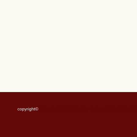
copyright©
遊具のある公園施設に近い心地よい部屋.賃貸を大