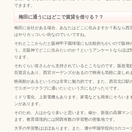
できます。
梅田に通うにはどこで賃貸を借りる？？
梅田に会社がある場合、あなたはどこに住みますか？私なら西
はやりカッコいい街なのでいいですね。
それとここからだと阪神甲子園球場にも比較的ちかいので阪神
う。京阪神でどこに住みたいのか？というアンケートならほぼ
ります。
それぐらい皆さんから支持されているところなのです。阪急電鉄
百貨店もあり、西宮ガーデンズがあるので映画も気軽に楽しめ
映画館があるというのは非常に魅力的です。また、西宮北口駅
でスポーツクラブに通いたいという方にもぴったりです。
ミドリ電化、上新電機もあります。家電なども簡単にそろいま
ンがあります。
そのため、人はかなり多いと思います。確か、新規の高層マン
ます。教育環境的には関西有数の学習塾の密集地です。
大手の学習塾はほぼあります。また、灘や甲陽学院向けのコー