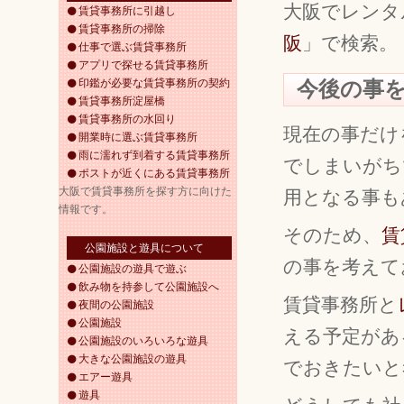
大阪でレンタ
賃貸事務所に引越し
賃貸事務所の掃除
阪
」で検索。
仕事で選ぶ賃貸事務所
アプリで探せる賃貸事務所
印鑑が必要な賃貸事務所の契約
今後の事
賃貸事務所淀屋橋
賃貸事務所の水回り
現在の事だけ
開業時に選ぶ賃貸事務所
雨に濡れず到着する賃貸事務所
でしまいがち
ポストが近くにある賃貸事務所
大阪で賃貸事務所を探す方に向けた
用となる事も
情報です。
そのため、
賃
公園施設と遊具について
の事を考えて
公園施設の遊具で遊ぶ
飲み物を持参して公園施設へ
賃貸事務所と
夜間の公園施設
公園施設
える予定があ
公園施設のいろいろな遊具
大きな公園施設の遊具
でおきたいと
エアー遊具
遊具