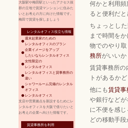
大阪駅や梅田駅といったアクセス抜
何かと利用頻
群の立地で賃貸マンションに住みた
ると便利だと
いとお考えの方に向けた情報です。
梅田で賃貸を探しましょう
ちょっとした
レンタルオフィス役立ち情報
まで時間をか
週末起業家のための
レンタルオフィスのプラン
物でのやり取
企業イメージをアップ
務所
がいいか
したいならレンタルオフィス
女性限定の
賃貸事務所の
レンタルオフィス
レンタルオフィスと貸事務所の
トがあるかど
違い
シャワールーム完備のレンタル
他にも
賃貸事
オフィス
レンタルオフィス
や銀行などが
支店や営業拠点を新設するためにレ
ンタルオフィスを大阪で借りたいと
に不便を感じ
お考えの企業へ向けた情報です。
どの移動手段
賃貸事務所を利用